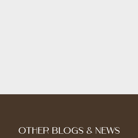
Home
8 กันยายน 2566
IQUE LOFTCHOCOLATE FACTORY : MO-1
OTHER BLOGS & NEWS